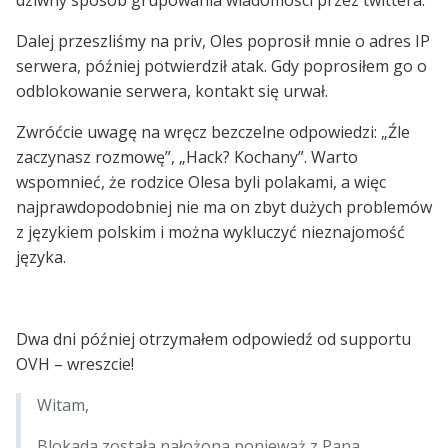
dziwny sposób grupowania wiadomości przez twittera.
Dalej przeszliśmy na priv, Oles poprosił mnie o adres IP
serwera, później potwierdził atak. Gdy poprosiłem go o
odblokowanie serwera, kontakt się urwał.
Zwróćcie uwagę na wręcz bezczelne odpowiedzi: „Źle
zaczynasz rozmowę”, „Hack? Kochany”. Warto
wspomnieć, że rodzice Olesa byli polakami, a więc
najprawdopodobniej nie ma on zbyt dużych problemów
z językiem polskim i można wykluczyć nieznajomość
języka.
Dwa dni później otrzymałem odpowiedź od supportu
OVH – wreszcie!
Witam,
Blokada została nałożona ponieważ z Pana