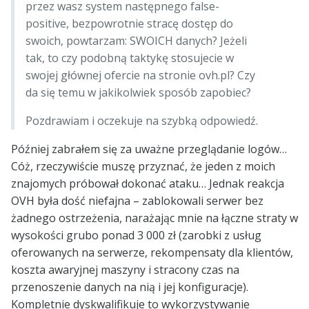
przez wasz system następnego false-
positive, bezpowrotnie stracę dostęp do
swoich, powtarzam: SWOICH danych? Jeżeli
tak, to czy podobną taktykę stosujecie w
swojej głównej ofercie na stronie ovh.pl? Czy
da się temu w jakikolwiek sposób zapobiec?
Pozdrawiam i oczekuje na szybką odpowiedź.
Później zabrałem się za uważne przeglądanie logów…
Cóż, rzeczywiście muszę przyznać, że jeden z moich
znajomych próbował dokonać ataku… Jednak reakcja
OVH była dość niefajna – zablokowali serwer bez
żadnego ostrzeżenia, narażając mnie na łączne straty w
wysokości grubo ponad 3 000 zł (zarobki z usług
oferowanych na serwerze, rekompensaty dla klientów,
koszta awaryjnej maszyny i stracony czas na
przenoszenie danych na nią i jej konfiguracje).
Kompletnie dyskwalifikuje to wykorzystywanie