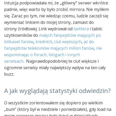
Intuicja podpowiadała mi, że „główny” serwer wkrótce
padnie, więc warto by było zrobić mirrora. Nie myliłem
się. Zaraz po tym, nie wiedząc czemu, ludzie zaczęli się
wymieniać linkiem do mojej strony, zamiast do
strony źródłowej. Link wędrował od
twittera
i tablic
użytkowników do
małych fanpejdżów mających po
klilkaset fanów
,
średnich
,
ciut większych
,
aż do
fanpejdżów telekomów mających milion fanów
,
nie
wspominając o forach, blogach i innych
serwisach
. Najprawdopodobniej te ciut większe i
ogromne serwisy miały największy wpływ na ten cały
buzz.
A jak wyglądają statystyki odwiedzin?
O wszystkim zorientowałem się dopiero po wielkim
„bum” (który był w niedziele i poniedziałek), gdy load na
moim serwerze można było liczyć w dziesiątkach.