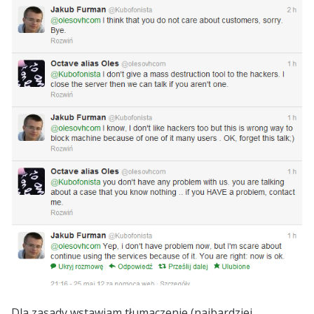
Dla zasady wstawiam tłumaczenie (najbardziej